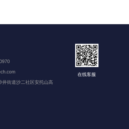
0970
ech.com
在线客服
沙井街道沙二社区安托山高
楼